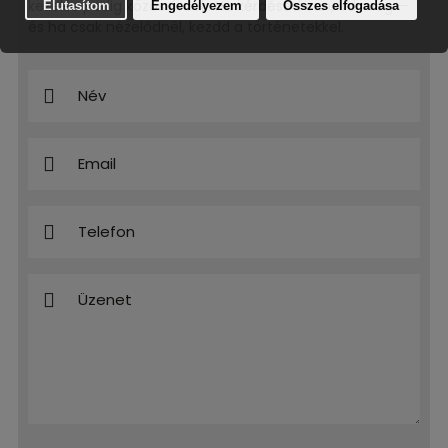
kezelés pedig közös érdek. Ha kérdésed van, írd meg —
és ha csak nézelődnél, kezdd a történetekkel.