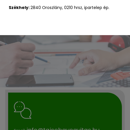
Székhely:
2840 Oroszlány, 0210 hrsz, ipartelep ép.
info@tajsebgyogyitas.hu