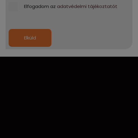
Elfogadom az
adatvédelmi tájékoztatót
Elküld