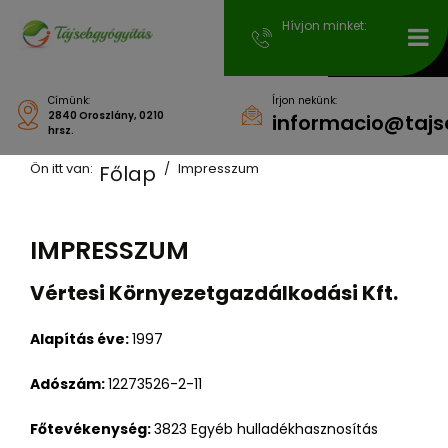
Hívjon minket:
Címünk:
Írjon nekünk:
2840 Oroszlány, 0210
informacio@tajs
hrsz.
Ön itt van:
Impresszum
Főlap
IMPRESSZUM
Vértesi Környezetgazdálkodási Kft.
Alapítás éve:
1997
Adószám:
12273526-2-11
Főtevékenység:
3823 Egyéb hulladékhasznosítás