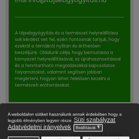
Email:
A tájsebgyógyítás és a természet helyreállítása
sok kérdést vet fel, ezért fontosnak tartjuk, hogy
ezekről a témákról nyíltan és érthetően
beszéljünk. Oldalunk célja, hogy bemutassa a
környezet helyreállításával, az újrahasznosítással
és a fenntartható megoldásokkal kapcsolatos
folyamatokat, valamint segítsen jobban
megérteni, hogyan lehet felelősen kezelni a
természeti erőforrásokat.
Beszéljünk róla nyíltan.
A hulladék a mi civilizációnk mellékterméke. A felelős