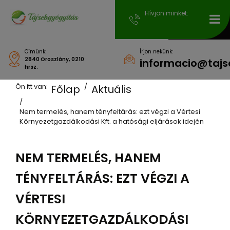
Hívjon minket:
Címünk:
Írjon nekünk:
2840 Oroszlány, 0210
informacio@tajs
hrsz.
Ön itt van:
Főlap
Aktuális
Nem termelés, hanem tényfeltárás: ezt végzi a Vértesi
Környezetgazdálkodási Kft. a hatósági eljárások idején
NEM TERMELÉS, HANEM
TÉNYFELTÁRÁS: EZT VÉGZI A
VÉRTESI
KÖRNYEZETGAZDÁLKODÁSI