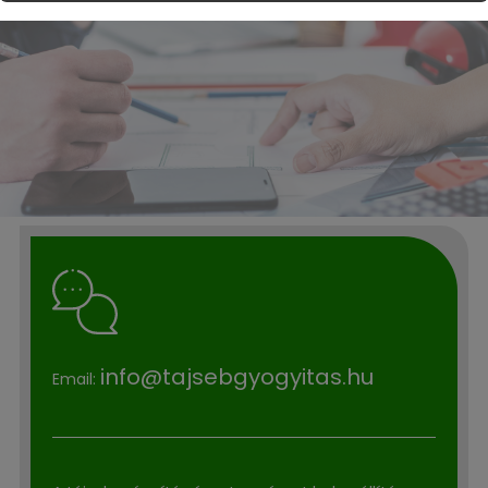
info@tajsebgyogyitas.hu
Email: