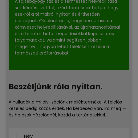
A tájsebgyógyítás és a természet helyreállítása
sok kérdést vet fel, ezért fontosnak tartjuk, hogy
ezekről a témákról nyíltan és érthetően
beszéljünk. Oldalunk célja, hogy bemutassa a
környezet helyreállításával, az újrahasznosítással
és a fenntartható megoldásokkal kapcsolatos
folyamatokat, valamint segítsen jobban
megérteni, hogyan lehet felelősen kezelni a
természeti erőforrásokat.
Beszéljünk róla nyíltan.
A hulladék a mi civilizációnk mellékterméke. A felelős
kezelés pedig közös érdek. Ha kérdésed van, írd meg —
és ha csak nézelődnél, kezdd a történetekkel.