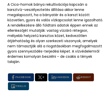
A Cica-homok bánya rekultivációja kapcsán a
karsztvíz-veszélyeztetés állítása akkor lenne
megalapozott, ha a bányatér és a karszt között
közvetlen, gyors és valós vízkapcsolat lenne igazolható.
A rendelkezésre álló földtani adatok éppen ennek az
ellenkezőjét mutatják: vastag vízzáró rétegsor,
mélyebb helyzetű karsztos kőzet, kedvezőtlen
átjárhatóság és olyan szerkezeti viszonyok, amelyek
nem támasztják alá a riogatásokban megfogalmazott
gyors szennyeződés-terjedési képet. A vízvédelemről
érdemes komolyan beszélni – de csakis a tények
talaján.
FACEBOOK
X
LINKEDIN
REDDIT
TRELLO