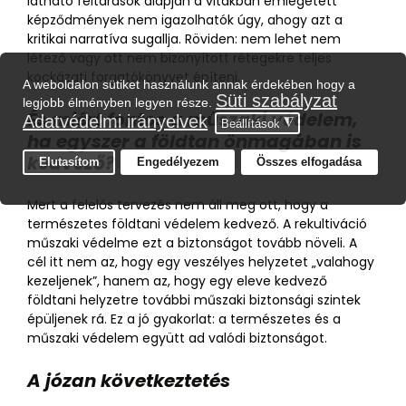
látható feltárások alapján a vitákban emlegetett
képződmények nem igazolhatók úgy, ahogy azt a
kritikai narratíva sugallja. Röviden: nem lehet nem
létező vagy ott nem bizonyított rétegekre teljes
kockázati forgatókönyvet építeni.
És miért fontos a műszaki védelem,
ha egyszer a földtan önmagában is
kedvező?
Mert a felelős tervezés nem áll meg ott, hogy a
természetes földtani védelem kedvező. A rekultiváció
műszaki védelme ezt a biztonságot tovább növeli. A
cél itt nem az, hogy egy veszélyes helyzetet „valahogy
kezeljenek”, hanem az, hogy egy eleve kedvező
földtani helyzetre további műszaki biztonsági szintek
épüljenek rá. Ez a jó gyakorlat: a természetes és a
műszaki védelem együtt ad valódi biztonságot.
A józan következtetés