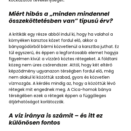
Miért hibás a „minden mindennel
összeköttetésben van” típusú érv?
A kritikák egy része abból indul ki, hogy ha valahol a
környéken karsztos kőzet fordul elő, akkor a
bányagödörből bármi közvetlenül a karsztba juthat. Ez
túl egyszerű, és éppen a legfontosabb elemet hagyja
figyelmen kívül: a vízzáró köztes rétegeket. A földtani
közeg nem üres csőrendszer. Attól, hogy két eltérő
képződmény ugyanazon térségben fordul elő, még
nem alakul ki közöttük szabad, gyors és közvetlen
vízmozgás. A kérdés mindig az, hogy a közöttük lévő
rétegek mit engednek meg. A Cica-homok bánya
térségében ezek a rétegek éppen a függőleges
átjárhatóságot korlátozzák.
A víz iránya is számít – és itt ez
különösen fontos