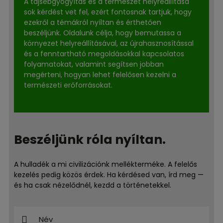
A tájsebgyógyítás és a természet helyreállítása
sok kérdést vet fel, ezért fontosnak tartjuk, hogy
ezekről a témákról nyíltan és érthetően
beszéljünk. Oldalunk célja, hogy bemutassa a
környezet helyreállításával, az újrahasznosítással
és a fenntartható megoldásokkal kapcsolatos
folyamatokat, valamint segítsen jobban
megérteni, hogyan lehet felelősen kezelni a
természeti erőforrásokat.
Beszéljünk róla nyíltan.
A hulladék a mi civilizációnk mellékterméke. A felelős
kezelés pedig közös érdek. Ha kérdésed van, írd meg —
és ha csak nézelődnél, kezdd a történetekkel.