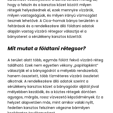
hogy a felszín és a karsztos kőzet között milyen
rétegek helyezkednek el, ezek mennyire vízzárók,
milyen vastagságúak, és milyen irányú vízmozgást
tesznek lehetővé. A Cica-homok bánya területén a
feltárások és a rendelkezésre álló földtani adatok
alapján vastag vízzáró rétegsor választja el a
bányateret a sérülékeny karsztos kőzettől.
Mit mutat a földtani rétegsor?
A terület alatt több, egymás fölött fekvő vízzáró réteg
található. Ezek nem egyetlen vékony „papírlapként”
választják el a bányagödröt a mélyebb rendszerből,
hanem összetett, több tízméteres vízzáró összletet
alkotnak. A rendelkezésre álló adatok szerint a
sérülékeny karsztos kőzet a bányagödör aljától jóval
mélyebben kezdődik, és a köztes rétegek döntően
agyagos, márgás, rossz vízvezető képződmények. Ez a
helyzet alapvetően más, mint amikor valaki nyílt,
fedetlen karsztos felszínen végezne bármilyen
kockázatos tevékenységet.