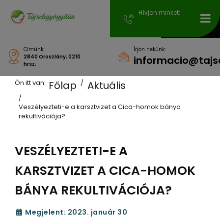
Hívjon minket:
Címünk:
Írjon nekünk:
2840 Oroszlány, 0210
informacio@tajs
hrsz.
Ön itt van:
Főlap
Aktuális
Veszélyezteti-e a karsztvizet a Cica-homok bánya
rekultivációja?
VESZÉLYEZTETI-E A
KARSZTVIZET A CICA-HOMOK
BÁNYA REKULTIVÁCIÓJA?
Megjelent: 2023. január 30