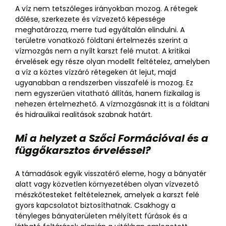
A víz nem tetszőleges irányokban mozog. A rétegek
dőlése, szerkezete és vízvezető képessége
meghatározza, merre tud egyáltalán elindulni. A
területre vonatkozó földtani értelmezés szerint a
vízmozgás nem a nyílt karszt felé mutat. A kritikai
érvelések egy része olyan modellt feltételez, amelyben
a víz a köztes vízzáró rétegeken át lejut, majd
ugyanabban a rendszerben visszafelé is mozog. Ez
nem egyszerűen vitatható állítás, hanem fizikailag is
nehezen értelmezhető. A vízmozgásnak itt is a földtani
és hidraulikai realitások szabnak határt.
Mi a helyzet a Szőci Formációval és a
függőkarsztos érveléssel?
A támadások egyik visszatérő eleme, hogy a bányatér
alatt vagy közvetlen környezetében olyan vízvezető
mészkőtesteket feltételeznek, amelyek a karszt felé
gyors kapcsolatot biztosíthatnak. Csakhogy a
tényleges bányaterületen mélyített fúrások és a