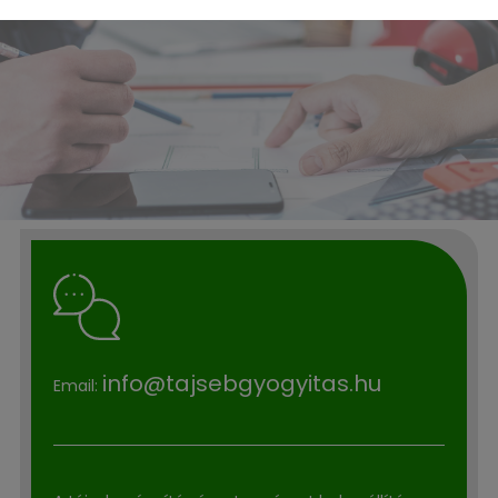
info@tajsebgyogyitas.hu
Email: