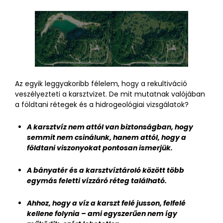
Az egyik leggyakoribb félelem, hogy a rekultiváció
veszélyezteti a karsztvizet. De mit mutatnak valójában
a földtani rétegek és a hidrogeológiai vizsgálatok?
A karsztvíz nem attól van biztonságban, hogy
semmit nem csinálunk, hanem attól, hogy a
földtani viszonyokat pontosan ismerjük.
A bányatér és a karsztvíztároló között több
egymás feletti vízzáró réteg található.
Ahhoz, hogy a víz a karszt felé jusson, felfelé
kellene folynia – ami egyszerűen nem így