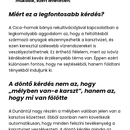
működik, ezért lehetetlen.
Miért ez a legfontosabb kérdés?
A Cica-homok bánya rekultivációjával kapcsolatban a
legkomolyabb aggodalom az, hogy a feltöltésből
származó anyagok elszennyezhetik a karsztvizet, és
ezen keresztül szélesebb vízrendszereket is
veszélyeztethetnek. Ez érthető félelem, mert az ivóvíz
kérdésénél kevés érzékenyebb téma van. Éppen ezért
különösen fontos, hogy ne sejtésekből, hanem földtani
tényekből induljunk ki.
A döntő kérdés nem az, hogy
„mélyben van-e karszt”, hanem az,
hogy mi van fölötte
A Dunántúl nagy részén a mélyben valóban jelen van a
karsztos kőzettest. Ebből azonban nem következik
automatikusan, hogy minden felszíni tevékenység a
karsztvizet veszélyezteti. A döntő kérdés mindig az,